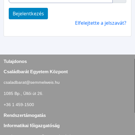
Bejelentkezés
Elfelejtette a jelszavát?
Tulajdonos
Családbarát Egyetem Központ
csaladbarat@semmelweis.hu
1085 Bp., Üllői út 26.
+36 1 459-1500
Rendszertámogatás
Informatikai főigazgatóság