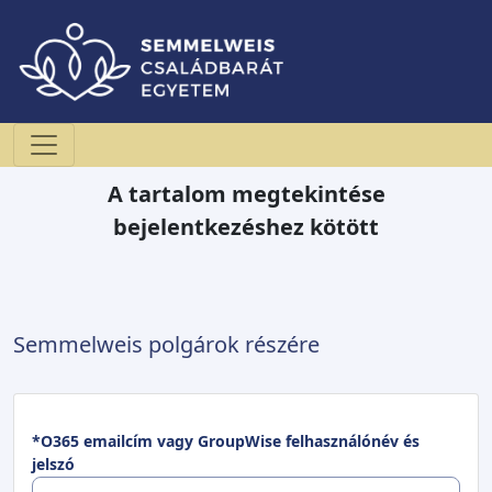
A tartalom megtekintése
bejelentkezéshez kötött
Semmelweis polgárok részére
*O365 emailcím vagy GroupWise felhasználónév és
jelszó